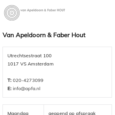
Van
Houten vloeren -
Parketvloeren
Apeldoor
Van Apeldoorn & Faber Hout
n & Faber
Utrechtsestraat 100
1017 VS Amsterdam
T:
020-4273099
E:
info@apfa.nl
Maandag
geopend op afspraak