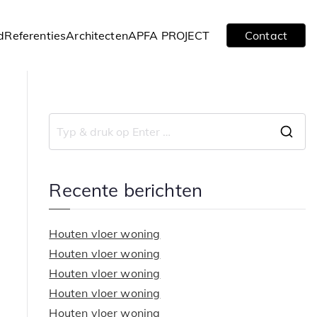
d
Referenties
Architecten
APFA PROJECT
Contact
Z
o
e
Recente berichten
k
n
Houten vloer woning
a
Houten vloer woning
a
Houten vloer woning
r
Houten vloer woning
:
Houten vloer woning