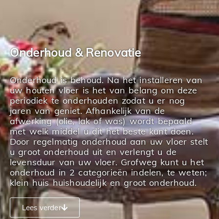
Onderhoud & Renovatie
Onderhoud is behoud. Na het installeren van
uw houten vloer is het van belang om deze
periodiek te onderhouden zodat u er nog
jaren van geniet. Afhankelijk van de
afwerking (olie, lak of was) wordt bepaald
met welk middel u dit het beste kunt doen.
Door regelmatig onderhoud aan uw vloer stelt
u groot onderhoud uit en verlengt u de
levensduur van uw vloer. Grofweg kunt u het
onderhoud in 2 categorieën indelen, te weten;
klein huis huishoudelijk en groot onderhoud.
Lees verder