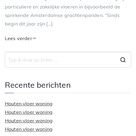
particuliere en zakelijke vloeren in bijvoorbeeld de
sprekende Amsterdamse grachtenpanden. “Sinds
begin dit jaar zijn […]
Lees verder
Z
o
e
Recente berichten
k
n
Houten vloer woning
a
Houten vloer woning
a
Houten vloer woning
r
Houten vloer woning
: