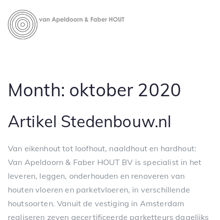
Ga
naar
Van
Houten vloeren -
de
Parketvloeren
inhoud
Apeldoor
n & Faber
Month:
oktober 2020
Artikel Stedenbouw.nl
Van eikenhout tot loofhout, naaldhout en hardhout:
Van Apeldoorn & Faber HOUT BV is specialist in het
leveren, leggen, onderhouden en renoveren van
houten vloeren en parketvloeren, in verschillende
houtsoorten. Vanuit de vestiging in Amsterdam
realiseren zeven gecertificeerde parketteurs dagelijks