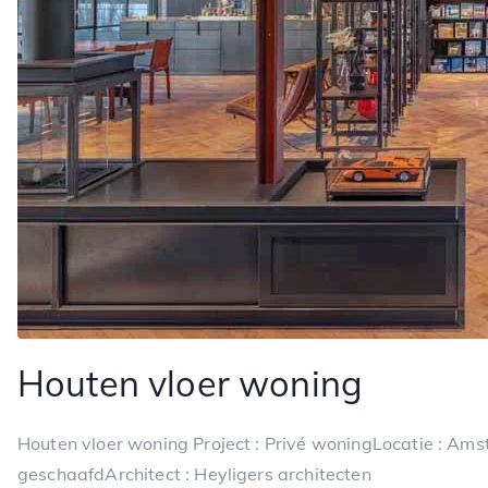
Houten vloer woning
Houten vloer woning Project : Privé woningLocatie : Amst
geschaafdArchitect : Heyligers architecten