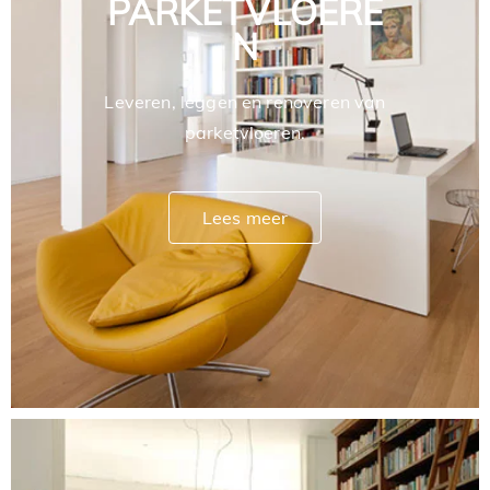
PARKETVLOERE
N
Leveren, leggen en renoveren van
parketvloeren.
Lees meer