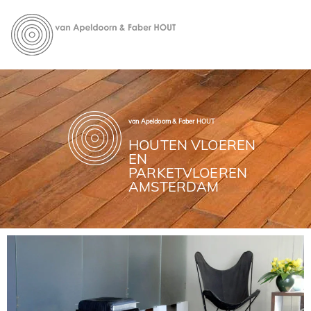
Van
Houten vloeren -
Parketvloeren
Apeldoor
n & Faber
van Apeldoorn & Faber HOUT
HOUTEN VLOEREN
EN
PARKETVLOEREN
AMSTERDAM